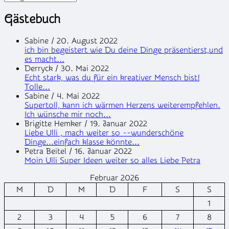
Gästebuch
Sabine
/
20. August 2022
ich bin begeistert wie Du deine Dinge präsentierst,und
es macht...
Derryck
/
30. Mai 2022
Echt stark, was du für ein kreativer Mensch bist!
Tolle...
Sabine
/
4. Mai 2022
Supertoll, kann ich wärmen Herzens weiterempfehlen.
Ich wünsche mir noch...
Brigitte Hemker
/
19. Januar 2022
Liebe Ulli , mach weiter so --wunderschöne
Dinge...einfach klasse könnte...
Petra Beitel
/
16. Januar 2022
Moin Ulli Super Ideen weiter so alles Liebe Petra
Februar 2026
M
D
M
D
F
S
S
1
2
3
4
5
6
7
8