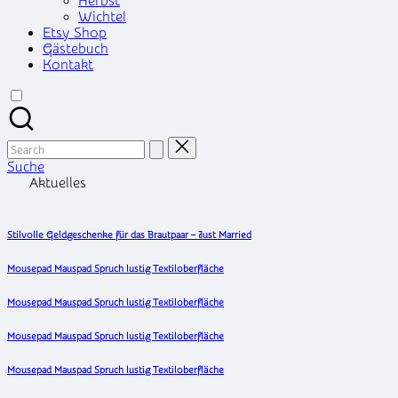
Herbst
Wichtel
Etsy Shop
Gästebuch
Kontakt
Search
for:
Suche
Aktuelles
Stilvolle Geldgeschenke für das Brautpaar – Just Married
Mousepad Mauspad Spruch lustig Textiloberfläche
Mousepad Mauspad Spruch lustig Textiloberfläche
Mousepad Mauspad Spruch lustig Textiloberfläche
Mousepad Mauspad Spruch lustig Textiloberfläche