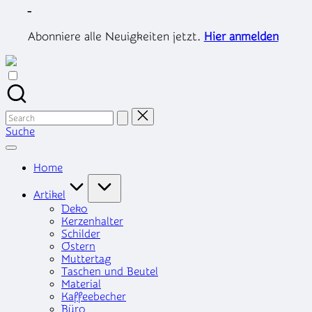
Skip
-
to
content
Abonniere alle Neuigkeiten jetzt.
Hier anmelden
Search
for:
Suche
Home
Artikel
Deko
Kerzenhalter
Schilder
Ostern
Muttertag
Taschen und Beutel
Material
Kaffeebecher
Büro