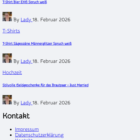
T-Shirt Bier EKG Spruch weiß
Posted
By
Lady
18. Februar 2026
by
Posted
T-Shirts
in
T-Shirt Sägespäne Männerglitzer Spruch weiß
Posted
By
Lady
18. Februar 2026
by
Posted
Hochzeit
in
Stilvolle Geldgeschenke für das Brautpaar – Just Married
Posted
By
Lady
18. Februar 2026
by
Kontakt
Impressum
Datenschutzerklärung