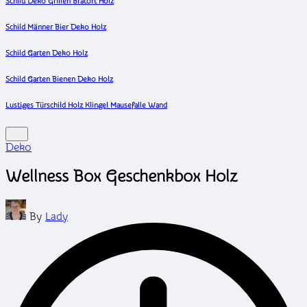
Schild Deko Grillen Bratort Holz
Schild Männer Bier Deko Holz
Schild Garten Deko Holz
Schild Garten Bienen Deko Holz
Lustiges Türschild Holz Klingel Mausefalle Wand
Posted
Deko
in
Wellness Box Geschenkbox Holz
Posted
By
Lady
by