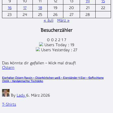
9
10
11
12
13
14
15
16
17
18
19
20
21
22
23
24
25
26
27
28
« Juli
März »
Besucherzähler
0
0
2
2
1
7
Users Today : 19
Users Yesterday : 27
Das könnte dir gefallen – klick mal drauf!
Posted
Ostern
in
Eierhalter Ostern Raysin – Osterkörbchen weiß – Eierständer 4 Eier – Geflochtene
Optik – Handgemachte Tischdeko
Posted
By
Lady
6. März 2026
by
Posted
T-Shirts
in