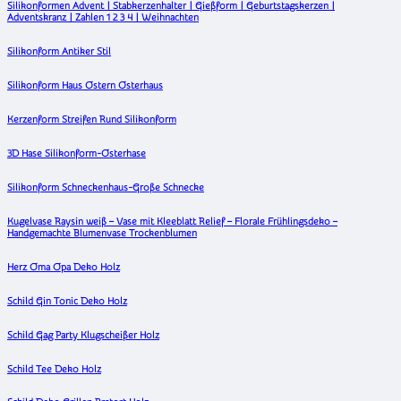
Silikonformen Advent | Stabkerzenhalter | Gießform | Geburtstagskerzen |
Adventskranz | Zahlen 1 2 3 4 | Weihnachten
Silikonform Antiker Stil
Silikonform Haus Ostern Osterhaus
Kerzenform Streifen Rund Silikonform
3D Hase Silikonform-Osterhase
Silikonform Schneckenhaus-Große Schnecke
Kugelvase Raysin weiß – Vase mit Kleeblatt Relief – Florale Frühlingsdeko –
Handgemachte Blumenvase Trockenblumen
Herz Oma Opa Deko Holz
Schild Gin Tonic Deko Holz
Schild Gag Party Klugscheißer Holz
Schild Tee Deko Holz