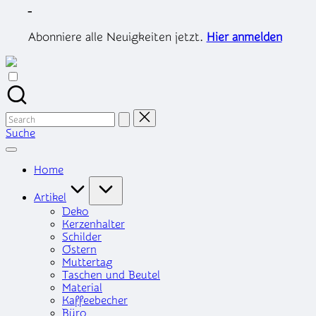
Skip
-
to
content
Abonniere alle Neuigkeiten jetzt.
Hier anmelden
Search
for:
Suche
Home
Artikel
Deko
Kerzenhalter
Schilder
Ostern
Muttertag
Taschen und Beutel
Material
Kaffeebecher
Büro