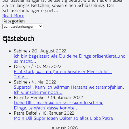
Schlüsselanhänger ist beidseitig bedruckt und hat ein etwa
2,5 cm langes Kettchen, sowie einen Schlüsselring. Der
Schlüsselanhänger eignet…
Read More
Kategorien
Gästebuch
Sabine
/
20. August 2022
ich bin begeistert wie Du deine Dinge präsentierst,und
es macht...
Derryck
/
30. Mai 2022
Echt stark, was du für ein kreativer Mensch bist!
Tolle...
Sabine
/
4. Mai 2022
Supertoll, kann ich wärmen Herzens weiterempfehlen.
Ich wünsche mir noch...
Brigitte Hemker
/
19. Januar 2022
Liebe Ulli , mach weiter so --wunderschöne
Dinge...einfach klasse könnte...
Petra Beitel
/
16. Januar 2022
Moin Ulli Super Ideen weiter so alles Liebe Petra
August 2026