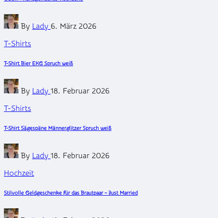
Posted
By
Lady
6. März 2026
by
Posted
T-Shirts
in
T-Shirt Bier EKG Spruch weiß
Posted
By
Lady
18. Februar 2026
by
Posted
T-Shirts
in
T-Shirt Sägespäne Männerglitzer Spruch weiß
Posted
By
Lady
18. Februar 2026
by
Posted
Hochzeit
in
Stilvolle Geldgeschenke für das Brautpaar – Just Married
Posted