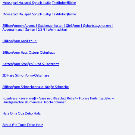
Mousepad Mauspad Spruch lustig Textiloberfläche
Mousepad Mauspad Spruch lustig Textiloberfläche
Silikonformen Advent | Stabkerzenhalter | Gießform | Geburtstagskerzen |
Adventskranz | Zahlen 1 2 3 4 | Weihnachten
Silikonform Antiker Stil
Silikonform Haus Ostern Osterhaus
Kerzenform Streifen Rund Silikonform
3D Hase Silikonform-Osterhase
Silikonform Schneckenhaus-Große Schnecke
Kugelvase Raysin weiß – Vase mit Kleeblatt Relief – Florale Frühlingsdeko –
Handgemachte Blumenvase Trockenblumen
Herz Oma Opa Deko Holz
Schild Gin Tonic Deko Holz