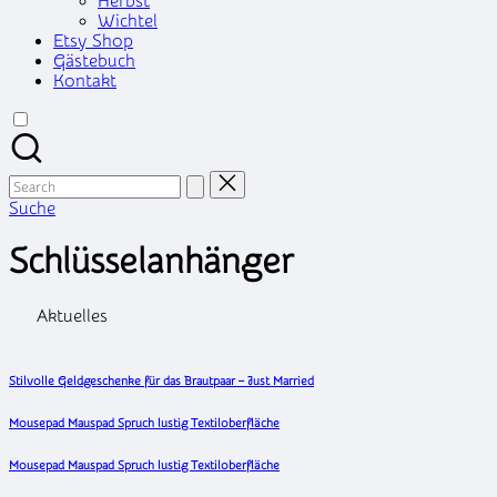
Herbst
Wichtel
Etsy Shop
Gästebuch
Kontakt
Search
for:
Suche
Schlüsselanhänger
Aktuelles
Stilvolle Geldgeschenke für das Brautpaar – Just Married
Mousepad Mauspad Spruch lustig Textiloberfläche
Mousepad Mauspad Spruch lustig Textiloberfläche