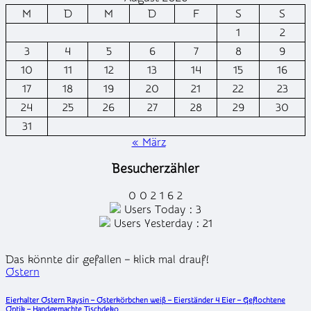
M
D
M
D
F
S
S
1
2
3
4
5
6
7
8
9
10
11
12
13
14
15
16
17
18
19
20
21
22
23
24
25
26
27
28
29
30
31
« März
Besucherzähler
0
0
2
1
6
2
Users Today : 3
Users Yesterday : 21
Das könnte dir gefallen – klick mal drauf!
Posted
Ostern
in
Eierhalter Ostern Raysin – Osterkörbchen weiß – Eierständer 4 Eier – Geflochtene
Optik – Handgemachte Tischdeko