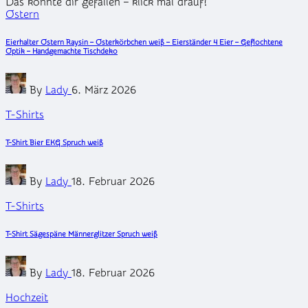
Das könnte dir gefallen – klick mal drauf!
Posted
Ostern
in
Eierhalter Ostern Raysin – Osterkörbchen weiß – Eierständer 4 Eier – Geflochtene
Optik – Handgemachte Tischdeko
Posted
By
Lady
6. März 2026
by
Posted
T-Shirts
in
T-Shirt Bier EKG Spruch weiß
Posted
By
Lady
18. Februar 2026
by
Posted
T-Shirts
in
T-Shirt Sägespäne Männerglitzer Spruch weiß
Posted
By
Lady
18. Februar 2026
by
Posted
Hochzeit