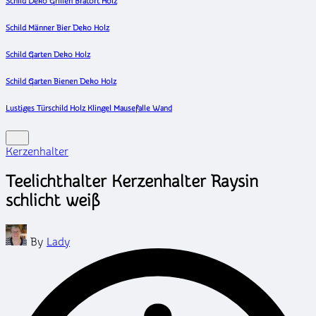
Schild Deko Grillen Bratort Holz
Schild Männer Bier Deko Holz
Schild Garten Deko Holz
Schild Garten Bienen Deko Holz
Lustiges Türschild Holz Klingel Mausefalle Wand
Posted
Kerzenhalter
in
Teelichthalter Kerzenhalter Raysin
schlicht weiß
Posted
By
Lady
by