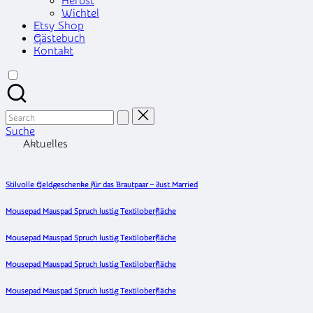
Herbst
Wichtel
Etsy Shop
Gästebuch
Kontakt
Search
for:
Suche
Aktuelles
Stilvolle Geldgeschenke für das Brautpaar – Just Married
Mousepad Mauspad Spruch lustig Textiloberfläche
Mousepad Mauspad Spruch lustig Textiloberfläche
Mousepad Mauspad Spruch lustig Textiloberfläche
Mousepad Mauspad Spruch lustig Textiloberfläche