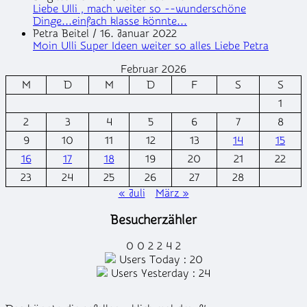
Liebe Ulli , mach weiter so --wunderschöne
Dinge...einfach klasse könnte...
Petra Beitel
/
16. Januar 2022
Moin Ulli Super Ideen weiter so alles Liebe Petra
Februar 2026
M
D
M
D
F
S
S
1
2
3
4
5
6
7
8
9
10
11
12
13
14
15
16
17
18
19
20
21
22
23
24
25
26
27
28
« Juli
März »
Besucherzähler
0
0
2
2
4
2
Users Today : 20
Users Yesterday : 24