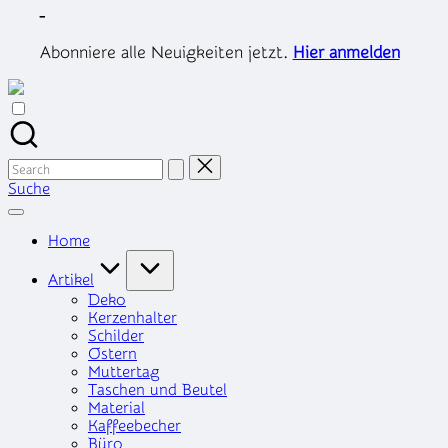
Skip
-
to
content
Abonniere alle Neuigkeiten jetzt.
Hier anmelden
Search
for:
Suche
Home
Artikel
Deko
Kerzenhalter
Schilder
Ostern
Muttertag
Taschen und Beutel
Material
Kaffeebecher
Büro