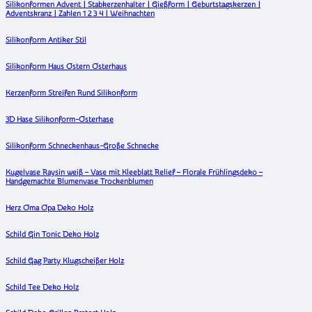
Silikonformen Advent | Stabkerzenhalter | Gießform | Geburtstagskerzen |
Adventskranz | Zahlen 1 2 3 4 | Weihnachten
Silikonform Antiker Stil
Silikonform Haus Ostern Osterhaus
Kerzenform Streifen Rund Silikonform
3D Hase Silikonform-Osterhase
Silikonform Schneckenhaus-Große Schnecke
Kugelvase Raysin weiß – Vase mit Kleeblatt Relief – Florale Frühlingsdeko –
Handgemachte Blumenvase Trockenblumen
Herz Oma Opa Deko Holz
Schild Gin Tonic Deko Holz
Schild Gag Party Klugscheißer Holz
Schild Tee Deko Holz