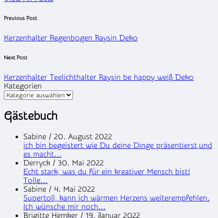
Post
Previous Post
navigation
Kerzenhalter Regenbogen Raysin Deko
Next Post
Kerzenhalter Teelichthalter Raysin be happy weiß Deko
Kategorien
Gästebuch
Sabine
/
20. August 2022
ich bin begeistert wie Du deine Dinge präsentierst,und
es macht...
Derryck
/
30. Mai 2022
Echt stark, was du für ein kreativer Mensch bist!
Tolle...
Sabine
/
4. Mai 2022
Supertoll, kann ich wärmen Herzens weiterempfehlen.
Ich wünsche mir noch...
Brigitte Hemker
/
19. Januar 2022