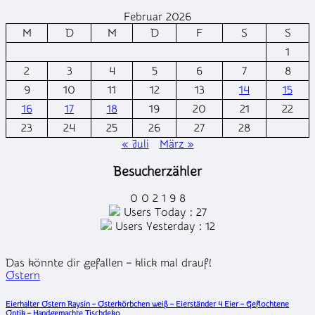
Februar 2026
M
D
M
D
F
S
S
1
2
3
4
5
6
7
8
9
10
11
12
13
14
15
16
17
18
19
20
21
22
23
24
25
26
27
28
« Juli
März »
Besucherzähler
0
0
2
1
9
8
Users Today : 27
Users Yesterday : 12
Das könnte dir gefallen – klick mal drauf!
Posted
Ostern
in
Eierhalter Ostern Raysin – Osterkörbchen weiß – Eierständer 4 Eier – Geflochtene
Optik – Handgemachte Tischdeko