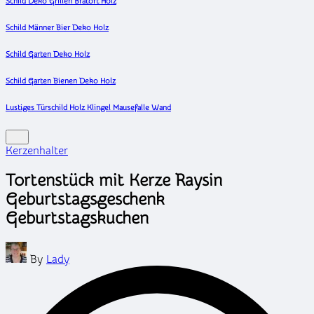
Schild Deko Grillen Bratort Holz
Schild Männer Bier Deko Holz
Schild Garten Deko Holz
Schild Garten Bienen Deko Holz
Lustiges Türschild Holz Klingel Mausefalle Wand
Posted
Kerzenhalter
in
Tortenstück mit Kerze Raysin
Geburtstagsgeschenk
Geburtstagskuchen
Posted
By
Lady
by