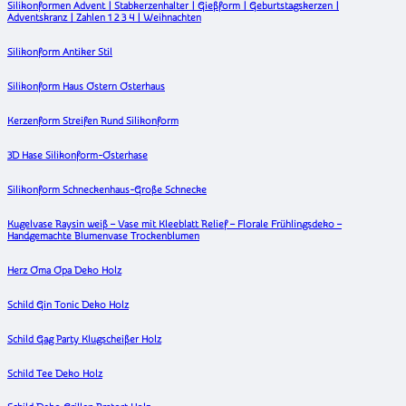
Silikonformen Advent | Stabkerzenhalter | Gießform | Geburtstagskerzen |
Adventskranz | Zahlen 1 2 3 4 | Weihnachten
Silikonform Antiker Stil
Silikonform Haus Ostern Osterhaus
Kerzenform Streifen Rund Silikonform
3D Hase Silikonform-Osterhase
Silikonform Schneckenhaus-Große Schnecke
Kugelvase Raysin weiß – Vase mit Kleeblatt Relief – Florale Frühlingsdeko –
Handgemachte Blumenvase Trockenblumen
Herz Oma Opa Deko Holz
Schild Gin Tonic Deko Holz
Schild Gag Party Klugscheißer Holz
Schild Tee Deko Holz