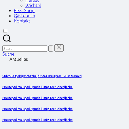
Herbst
Wichtel
Etsy Shop
Gästebuch
Kontakt
Search
for:
Suche
Aktuelles
Stilvolle Geldgeschenke für das Brautpaar – Just Married
Mousepad Mauspad Spruch lustig Textiloberfläche
Mousepad Mauspad Spruch lustig Textiloberfläche
Mousepad Mauspad Spruch lustig Textiloberfläche
Mousepad Mauspad Spruch lustig Textiloberfläche