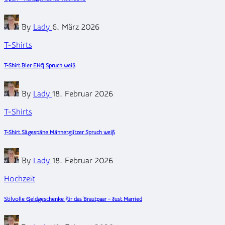
Posted
By
Lady
6. März 2026
by
Posted
T-Shirts
in
T-Shirt Bier EKG Spruch weiß
Posted
By
Lady
18. Februar 2026
by
Posted
T-Shirts
in
T-Shirt Sägespäne Männerglitzer Spruch weiß
Posted
By
Lady
18. Februar 2026
by
Posted
Hochzeit
in
Stilvolle Geldgeschenke für das Brautpaar – Just Married
Posted