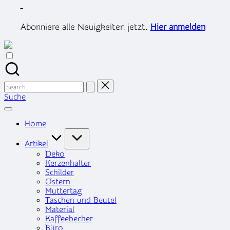
Skip
-
to
content
Abonniere alle Neuigkeiten jetzt.
Hier anmelden
Search
for:
Suche
Home
Artikel
Deko
Kerzenhalter
Schilder
Ostern
Muttertag
Taschen und Beutel
Material
Kaffeebecher
Büro