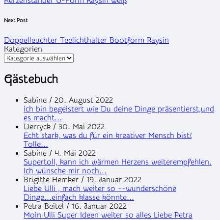
Kerzenständer U-Form Raysin weiß
Next Post
Doppelleuchter Teelichthalter Bootform Raysin
Kategorien
Gästebuch
Sabine
/
20. August 2022
ich bin begeistert wie Du deine Dinge präsentierst,und
es macht...
Derryck
/
30. Mai 2022
Echt stark, was du für ein kreativer Mensch bist!
Tolle...
Sabine
/
4. Mai 2022
Supertoll, kann ich wärmen Herzens weiterempfehlen.
Ich wünsche mir noch...
Brigitte Hemker
/
19. Januar 2022
Liebe Ulli , mach weiter so --wunderschöne
Dinge...einfach klasse könnte...
Petra Beitel
/
16. Januar 2022
Moin Ulli Super Ideen weiter so alles Liebe Petra