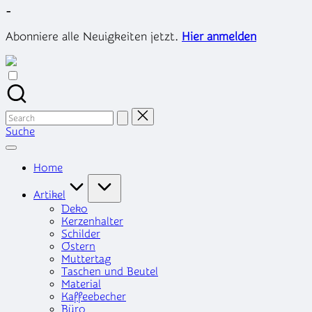
Skip
-
to
content
Abonniere alle Neuigkeiten jetzt.
Hier anmelden
Search
for:
Suche
Home
Artikel
Deko
Kerzenhalter
Schilder
Ostern
Muttertag
Taschen und Beutel
Material
Kaffeebecher
Büro