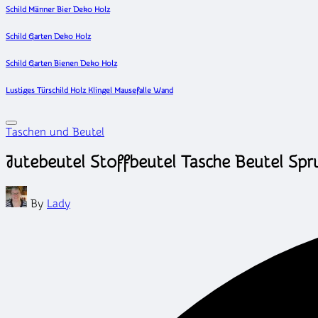
Schild Männer Bier Deko Holz
Schild Garten Deko Holz
Schild Garten Bienen Deko Holz
Lustiges Türschild Holz Klingel Mausefalle Wand
Posted
Taschen und Beutel
in
Jutebeutel Stoffbeutel Tasche Beutel Spr
Posted
By
Lady
by