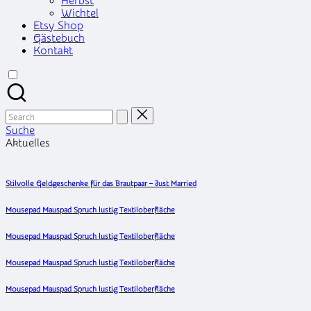
Herbst
Wichtel
Etsy Shop
Gästebuch
Kontakt
Search
for:
Suche
Aktuelles
Stilvolle Geldgeschenke für das Brautpaar – Just Married
Mousepad Mauspad Spruch lustig Textiloberfläche
Mousepad Mauspad Spruch lustig Textiloberfläche
Mousepad Mauspad Spruch lustig Textiloberfläche
Mousepad Mauspad Spruch lustig Textiloberfläche