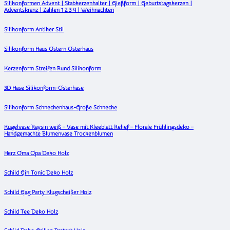
Silikonformen Advent | Stabkerzenhalter | Gießform | Geburtstagskerzen |
Adventskranz | Zahlen 1 2 3 4 | Weihnachten
Silikonform Antiker Stil
Silikonform Haus Ostern Osterhaus
Kerzenform Streifen Rund Silikonform
3D Hase Silikonform-Osterhase
Silikonform Schneckenhaus-Große Schnecke
Kugelvase Raysin weiß – Vase mit Kleeblatt Relief – Florale Frühlingsdeko –
Handgemachte Blumenvase Trockenblumen
Herz Oma Opa Deko Holz
Schild Gin Tonic Deko Holz
Schild Gag Party Klugscheißer Holz
Schild Tee Deko Holz