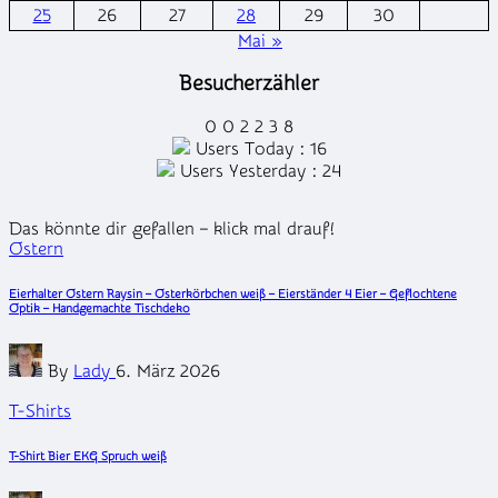
25
26
27
28
29
30
Mai »
Besucherzähler
0
0
2
2
3
8
Users Today : 16
Users Yesterday : 24
Das könnte dir gefallen – klick mal drauf!
Posted
Ostern
in
Eierhalter Ostern Raysin – Osterkörbchen weiß – Eierständer 4 Eier – Geflochtene
Optik – Handgemachte Tischdeko
Posted
By
Lady
6. März 2026
by
Posted
T-Shirts
in
T-Shirt Bier EKG Spruch weiß