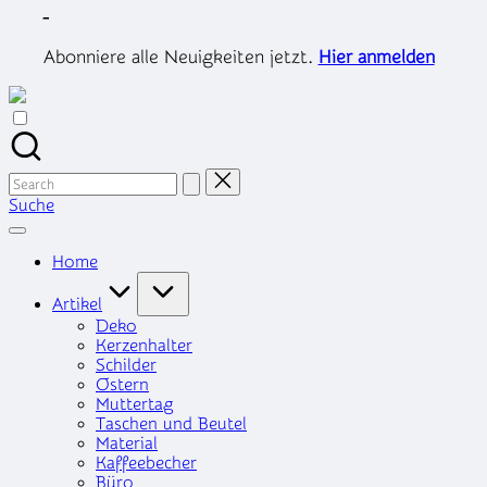
Skip
-
to
content
Abonniere alle Neuigkeiten jetzt.
Hier anmelden
Search
for:
Suche
Home
Artikel
Deko
Kerzenhalter
Schilder
Ostern
Muttertag
Taschen und Beutel
Material
Kaffeebecher
Büro