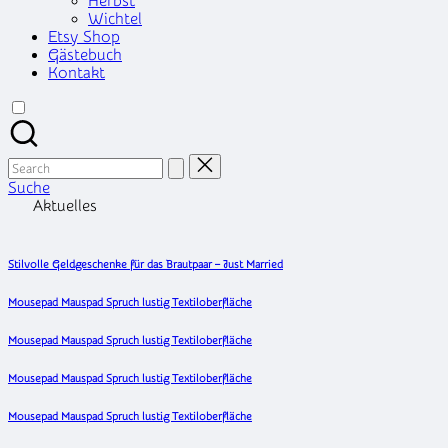
Herbst
Wichtel
Etsy Shop
Gästebuch
Kontakt
Search
for:
Suche
Aktuelles
Stilvolle Geldgeschenke für das Brautpaar – Just Married
Mousepad Mauspad Spruch lustig Textiloberfläche
Mousepad Mauspad Spruch lustig Textiloberfläche
Mousepad Mauspad Spruch lustig Textiloberfläche
Mousepad Mauspad Spruch lustig Textiloberfläche