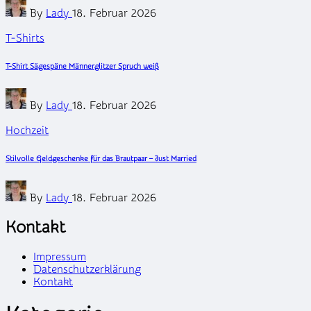
Posted
By
Lady
18. Februar 2026
by
Posted
T-Shirts
in
T-Shirt Sägespäne Männerglitzer Spruch weiß
Posted
By
Lady
18. Februar 2026
by
Posted
Hochzeit
in
Stilvolle Geldgeschenke für das Brautpaar – Just Married
Posted
By
Lady
18. Februar 2026
by
Kontakt
Impressum
Datenschutzerklärung
Kontakt