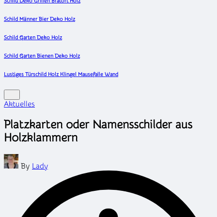
Schild Deko Grillen Bratort Holz
Schild Männer Bier Deko Holz
Schild Garten Deko Holz
Schild Garten Bienen Deko Holz
Lustiges Türschild Holz Klingel Mausefalle Wand
Posted
Aktuelles
in
Platzkarten oder Namensschilder aus
Holzklammern
Posted
By
Lady
by