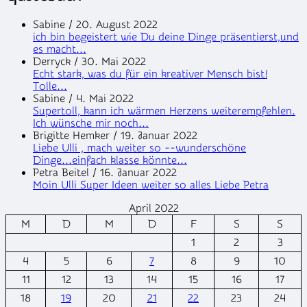
Sabine
/
20. August 2022
ich bin begeistert wie Du deine Dinge präsentierst,und
es macht...
Derryck
/
30. Mai 2022
Echt stark, was du für ein kreativer Mensch bist!
Tolle...
Sabine
/
4. Mai 2022
Supertoll, kann ich wärmen Herzens weiterempfehlen.
Ich wünsche mir noch...
Brigitte Hemker
/
19. Januar 2022
Liebe Ulli , mach weiter so --wunderschöne
Dinge...einfach klasse könnte...
Petra Beitel
/
16. Januar 2022
Moin Ulli Super Ideen weiter so alles Liebe Petra
April 2022
M
D
M
D
F
S
S
1
2
3
4
5
6
7
8
9
10
11
12
13
14
15
16
17
18
19
20
21
22
23
24