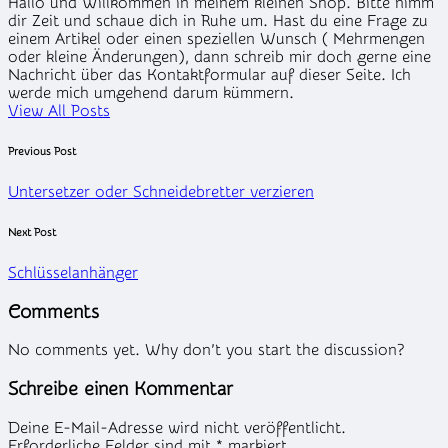
Hallo und Willkommen in meinem kleinen Shop. Bitte nimm
dir Zeit und schaue dich in Ruhe um. Hast du eine Frage zu
einem Artikel oder einen speziellen Wunsch ( Mehrmengen
oder kleine Änderungen), dann schreib mir doch gerne eine
Nachricht über das Kontaktformular auf dieser Seite. Ich
werde mich umgehend darum kümmern.
View All Posts
Post
Previous Post
navigation
Untersetzer oder Schneidebretter verzieren
Next Post
Schlüsselanhänger
Comments
No comments yet. Why don’t you start the discussion?
Schreibe einen Kommentar
Deine E-Mail-Adresse wird nicht veröffentlicht.
Erforderliche Felder sind mit
*
markiert