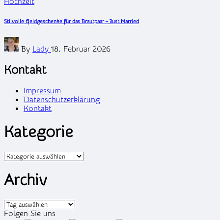
Posted
Hochzeit
in
Stilvolle Geldgeschenke für das Brautpaar – Just Married
Posted
By
Lady
18. Februar 2026
by
Kontakt
Impressum
Datenschutzerklärung
Kontakt
Kategorie
Kategorien
Archiv
Archiv
Folgen Sie uns