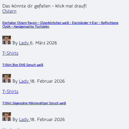
Das könnte dir gefallen – klick mal drauf!
Posted
Ostern
in
Eierhalter Ostern Raysin – Osterkörbchen weiß – Eierständer 4 Eier – Geflochtene
Optik – Handgemachte Tischdeko
Posted
By
Lady
6. März 2026
by
Posted
T-Shirts
in
T-Shirt Bier EKG Spruch weiß
Posted
By
Lady
18. Februar 2026
by
Posted
T-Shirts
in
T-Shirt Sägespäne Männerglitzer Spruch weiß
Posted
By
Lady
18. Februar 2026
by