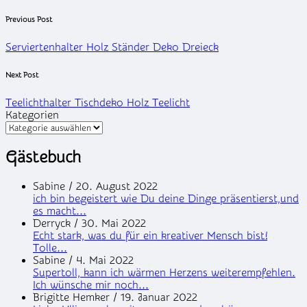
Post
Previous Post
navigation
Serviertenhalter Holz Ständer Deko Dreieck
Next Post
Teelichthalter Tischdeko Holz Teelicht
Kategorien
Gästebuch
Sabine
/
20. August 2022
ich bin begeistert wie Du deine Dinge präsentierst,und
es macht...
Derryck
/
30. Mai 2022
Echt stark, was du für ein kreativer Mensch bist!
Tolle...
Sabine
/
4. Mai 2022
Supertoll, kann ich wärmen Herzens weiterempfehlen.
Ich wünsche mir noch...
Brigitte Hemker
/
19. Januar 2022