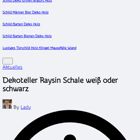
Schild Deko Grillen Bratort Holz
Schild Männer Bier Deko Holz
Schild Garten Deko Holz
Schild Garten Bienen Deko Holz
Lustiges Türschild Holz Klingel Mausefalle Wand
Posted
Aktuelles
in
Dekoteller Raysin Schale weiß oder
schwarz
Posted
By
Lady
by