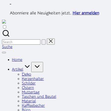
Skip
-
to
content
Abonniere alle Neuigkeiten jetzt.
Hier anmelden
Search
for:
Suche
Home
Artikel
Deko
Kerzenhalter
Schilder
Ostern
Muttertag
Taschen und Beutel
Material
Kaffeebecher
Büro