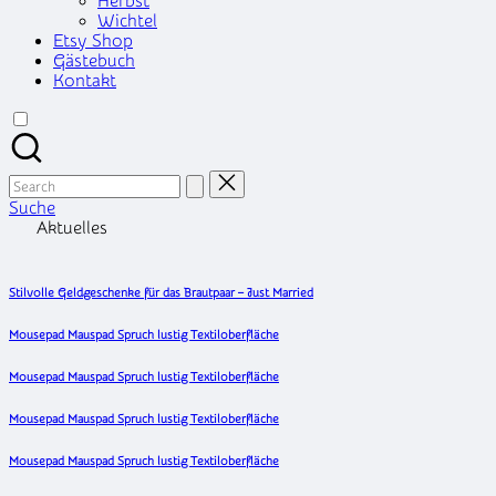
Herbst
Wichtel
Etsy Shop
Gästebuch
Kontakt
Search
for:
Suche
Aktuelles
Stilvolle Geldgeschenke für das Brautpaar – Just Married
Mousepad Mauspad Spruch lustig Textiloberfläche
Mousepad Mauspad Spruch lustig Textiloberfläche
Mousepad Mauspad Spruch lustig Textiloberfläche
Mousepad Mauspad Spruch lustig Textiloberfläche