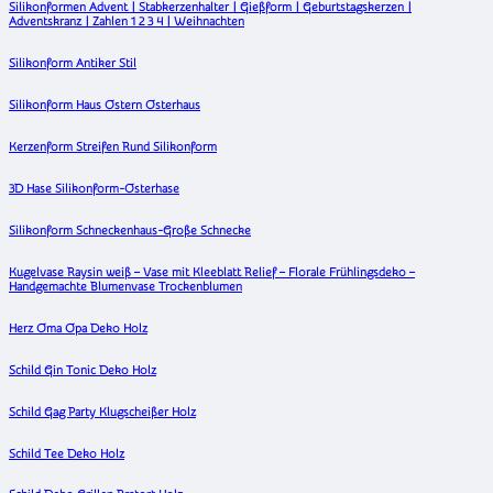
Silikonformen Advent | Stabkerzenhalter | Gießform | Geburtstagskerzen |
Adventskranz | Zahlen 1 2 3 4 | Weihnachten
Silikonform Antiker Stil
Silikonform Haus Ostern Osterhaus
Kerzenform Streifen Rund Silikonform
3D Hase Silikonform-Osterhase
Silikonform Schneckenhaus-Große Schnecke
Kugelvase Raysin weiß – Vase mit Kleeblatt Relief – Florale Frühlingsdeko –
Handgemachte Blumenvase Trockenblumen
Herz Oma Opa Deko Holz
Schild Gin Tonic Deko Holz
Schild Gag Party Klugscheißer Holz
Schild Tee Deko Holz