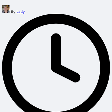
Posted
By
Lady
by