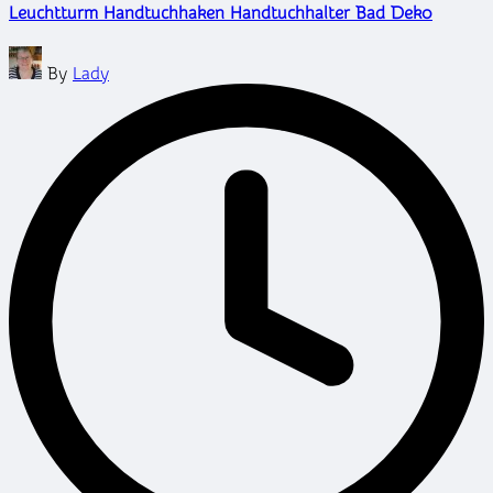
Leuchtturm Handtuchhaken Handtuchhalter Bad Deko
Posted
By
Lady
by