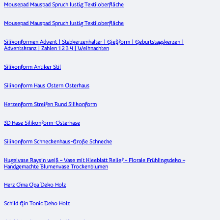
Mousepad Mauspad Spruch lustig Textiloberfläche
Mousepad Mauspad Spruch lustig Textiloberfläche
Silikonformen Advent | Stabkerzenhalter | Gießform | Geburtstagskerzen |
Adventskranz | Zahlen 1 2 3 4 | Weihnachten
Silikonform Antiker Stil
Silikonform Haus Ostern Osterhaus
Kerzenform Streifen Rund Silikonform
3D Hase Silikonform-Osterhase
Silikonform Schneckenhaus-Große Schnecke
Kugelvase Raysin weiß – Vase mit Kleeblatt Relief – Florale Frühlingsdeko –
Handgemachte Blumenvase Trockenblumen
Herz Oma Opa Deko Holz
Schild Gin Tonic Deko Holz