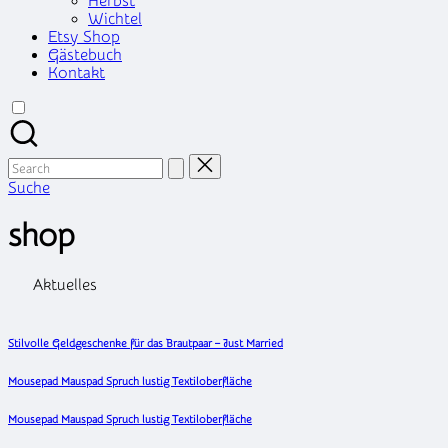
Herbst
Wichtel
Etsy Shop
Gästebuch
Kontakt
Search
for:
Suche
shop
Aktuelles
Stilvolle Geldgeschenke für das Brautpaar – Just Married
Mousepad Mauspad Spruch lustig Textiloberfläche
Mousepad Mauspad Spruch lustig Textiloberfläche