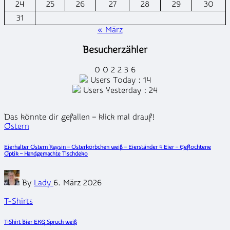
24
25
26
27
28
29
30
31
« März
Besucherzähler
0
0
2
2
3
6
Users Today : 14
Users Yesterday : 24
Das könnte dir gefallen – klick mal drauf!
Posted
Ostern
in
Eierhalter Ostern Raysin – Osterkörbchen weiß – Eierständer 4 Eier – Geflochtene
Optik – Handgemachte Tischdeko
Posted
By
Lady
6. März 2026
by
Posted
T-Shirts
in
T-Shirt Bier EKG Spruch weiß