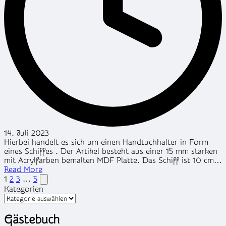
14. Juli 2023
Hierbei handelt es sich um einen Handtuchhalter in Form
eines Schiffes . Der Artikel besteht aus einer 15 mm starken
mit Acrylfarben bemalten MDF Platte. Das Schiff ist 10 cm…
Read More
Seitennummerierung
Next
1
2
3
…
5
page
Kategorien
der
Beiträge
Gästebuch