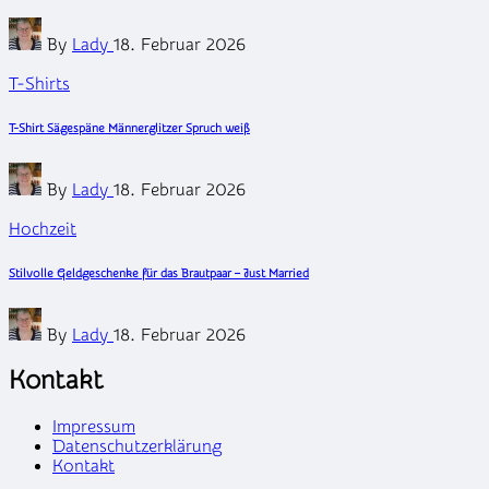
Posted
By
Lady
18. Februar 2026
by
Posted
T-Shirts
in
T-Shirt Sägespäne Männerglitzer Spruch weiß
Posted
By
Lady
18. Februar 2026
by
Posted
Hochzeit
in
Stilvolle Geldgeschenke für das Brautpaar – Just Married
Posted
By
Lady
18. Februar 2026
by
Kontakt
Impressum
Datenschutzerklärung
Kontakt