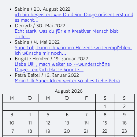
Sabine
/
20. August 2022
ich bin begeistert wie Du deine Dinge präsentierst,und
es macht...
Derryck
/
30. Mai 2022
Echt stark, was du für ein kreativer Mensch bist!
Tolle...
Sabine
/
4. Mai 2022
Supertoll, kann ich wärmen Herzens weiterempfehlen.
Ich wünsche mir noch...
Brigitte Hemker
/
19. Januar 2022
Liebe Ulli , mach weiter so --wunderschöne
Dinge...einfach klasse könnte...
Petra Beitel
/
16. Januar 2022
Moin Ulli Super Ideen weiter so alles Liebe Petra
August 2026
M
D
M
D
F
S
S
1
2
3
4
5
6
7
8
9
10
11
12
13
14
15
16
17
18
19
20
21
22
23