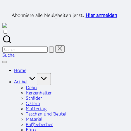
Skip
-
to
content
Abonniere alle Neuigkeiten jetzt.
Hier anmelden
Search
for:
Suche
Home
Artikel
Deko
Kerzenhalter
Schilder
Ostern
Muttertag
Taschen und Beutel
Material
Kaffeebecher
Büro