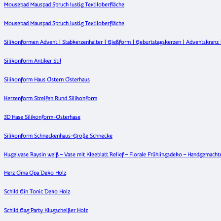
Mousepad Mauspad Spruch lustig Textiloberfläche
Mousepad Mauspad Spruch lustig Textiloberfläche
Silikonformen Advent | Stabkerzenhalter | Gießform | Geburtstagskerzen | Adventskranz |
Silikonform Antiker Stil
Silikonform Haus Ostern Osterhaus
Kerzenform Streifen Rund Silikonform
3D Hase Silikonform-Osterhase
Silikonform Schneckenhaus-Große Schnecke
Kugelvase Raysin weiß – Vase mit Kleeblatt Relief – Florale Frühlingsdeko – Handgemac
Herz Oma Opa Deko Holz
Schild Gin Tonic Deko Holz
Schild Gag Party Klugscheißer Holz