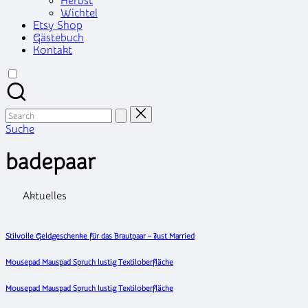
Herbst
Wichtel
Etsy Shop
Gästebuch
Kontakt
Search
for:
Suche
badepaar
Aktuelles
Stilvolle Geldgeschenke für das Brautpaar – Just Married
Mousepad Mauspad Spruch lustig Textiloberfläche
Mousepad Mauspad Spruch lustig Textiloberfläche