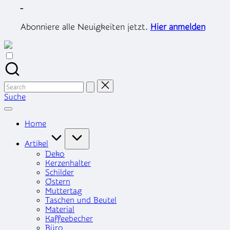
Skip
-
to
content
Abonniere alle Neuigkeiten jetzt.
Hier anmelden
Search
for:
Suche
Home
Artikel
Deko
Kerzenhalter
Schilder
Ostern
Muttertag
Taschen und Beutel
Material
Kaffeebecher
Büro