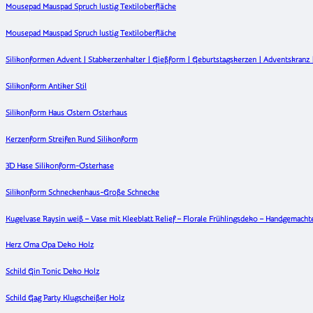
Mousepad Mauspad Spruch lustig Textiloberfläche
Mousepad Mauspad Spruch lustig Textiloberfläche
Silikonformen Advent | Stabkerzenhalter | Gießform | Geburtstagskerzen | Adventskranz |
Silikonform Antiker Stil
Silikonform Haus Ostern Osterhaus
Kerzenform Streifen Rund Silikonform
3D Hase Silikonform-Osterhase
Silikonform Schneckenhaus-Große Schnecke
Kugelvase Raysin weiß – Vase mit Kleeblatt Relief – Florale Frühlingsdeko – Handgemac
Herz Oma Opa Deko Holz
Schild Gin Tonic Deko Holz
Schild Gag Party Klugscheißer Holz