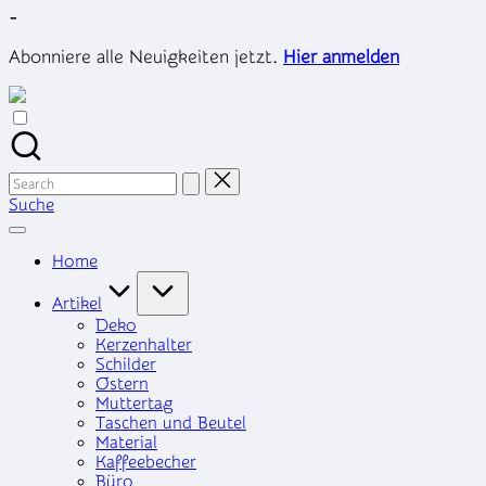
Skip
-
to
content
Abonniere alle Neuigkeiten jetzt.
Hier anmelden
Search
for:
Suche
Home
Artikel
Deko
Kerzenhalter
Schilder
Ostern
Muttertag
Taschen und Beutel
Material
Kaffeebecher
Büro