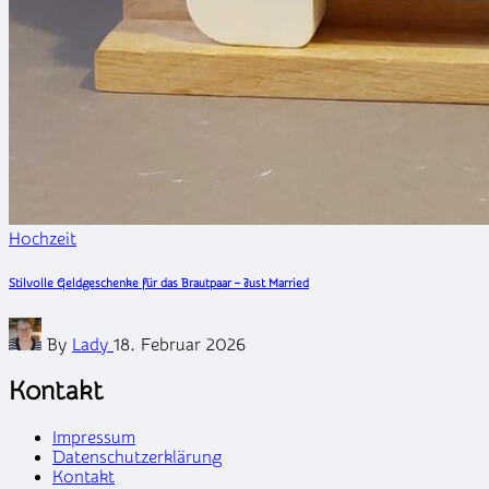
Posted
Hochzeit
in
Stilvolle Geldgeschenke für das Brautpaar – Just Married
Posted
By
Lady
18. Februar 2026
by
Kontakt
Impressum
Datenschutzerklärung
Kontakt