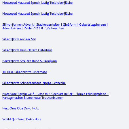
Mousepad Mauspad Spruch lustig Textiloberfläche
Mousepad Mauspad Spruch lustig Textiloberfläche
Silikonformen Advent | Stabkerzenhalter | Gießform | Geburtstagskerzen |
Adventskranz | Zahlen 1 2 3 4 | Weihnachten
Silikonform Antiker Stil
Silikonform Haus Ostern Osterhaus
Kerzenform Streifen Rund Silikonform
3D Hase Silikonform-Osterhase
Silikonform Schneckenhaus-Große Schnecke
Kugelvase Raysin weiß – Vase mit Kleeblatt Relief – Florale Frühlingsdeko –
Handgemachte Blumenvase Trockenblumen
Herz Oma Opa Deko Holz
Schild Gin Tonic Deko Holz