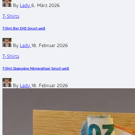
Posted
By
Lady
6. März 2026
by
Posted
T-Shirts
in
T-Shirt Bier EKG Spruch weiß
Posted
By
Lady
18. Februar 2026
by
Posted
T-Shirts
in
T-Shirt Sägespäne Männerglitzer Spruch weiß
Posted
By
Lady
18. Februar 2026
by