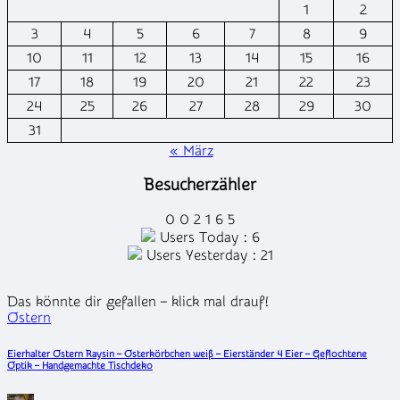
1
2
3
4
5
6
7
8
9
10
11
12
13
14
15
16
17
18
19
20
21
22
23
24
25
26
27
28
29
30
31
« März
Besucherzähler
0
0
2
1
6
5
Users Today : 6
Users Yesterday : 21
Das könnte dir gefallen – klick mal drauf!
Posted
Ostern
in
Eierhalter Ostern Raysin – Osterkörbchen weiß – Eierständer 4 Eier – Geflochtene
Optik – Handgemachte Tischdeko