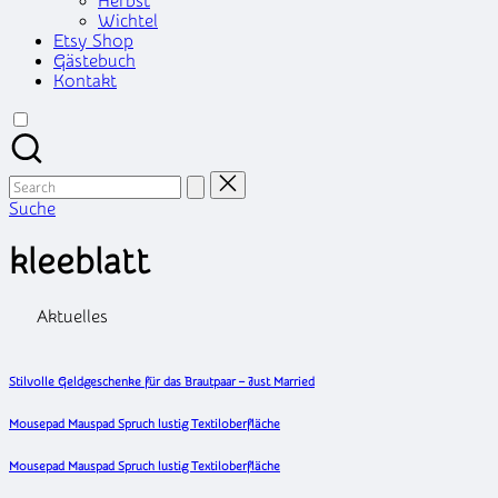
Herbst
Wichtel
Etsy Shop
Gästebuch
Kontakt
Search
for:
Suche
kleeblatt
Aktuelles
Stilvolle Geldgeschenke für das Brautpaar – Just Married
Mousepad Mauspad Spruch lustig Textiloberfläche
Mousepad Mauspad Spruch lustig Textiloberfläche