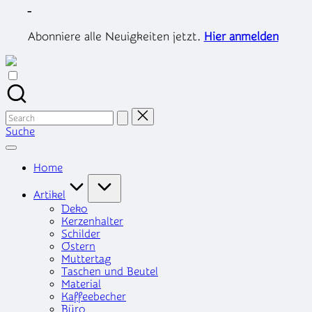
Skip
-
to
content
Abonniere alle Neuigkeiten jetzt.
Hier anmelden
Search
for:
Suche
Home
Artikel
Deko
Kerzenhalter
Schilder
Ostern
Muttertag
Taschen und Beutel
Material
Kaffeebecher
Büro