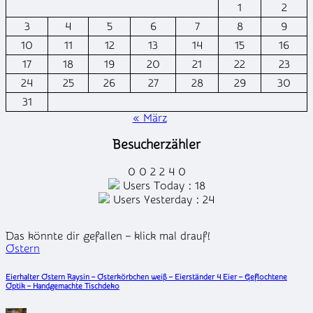
1
2
3
4
5
6
7
8
9
10
11
12
13
14
15
16
17
18
19
20
21
22
23
24
25
26
27
28
29
30
31
« März
Besucherzähler
0
0
2
2
4
0
Users Today : 18
Users Yesterday : 24
Das könnte dir gefallen – klick mal drauf!
Posted
Ostern
in
Eierhalter Ostern Raysin – Osterkörbchen weiß – Eierständer 4 Eier – Geflochtene
Optik – Handgemachte Tischdeko