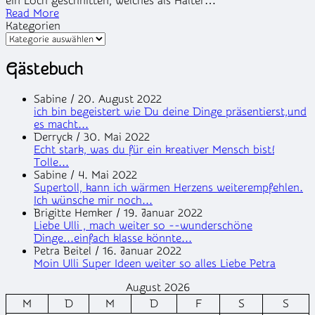
ein Loch geschnitten, welches als Halter…
Read More
Kategorien
Gästebuch
Sabine
/
20. August 2022
ich bin begeistert wie Du deine Dinge präsentierst,und
es macht...
Derryck
/
30. Mai 2022
Echt stark, was du für ein kreativer Mensch bist!
Tolle...
Sabine
/
4. Mai 2022
Supertoll, kann ich wärmen Herzens weiterempfehlen.
Ich wünsche mir noch...
Brigitte Hemker
/
19. Januar 2022
Liebe Ulli , mach weiter so --wunderschöne
Dinge...einfach klasse könnte...
Petra Beitel
/
16. Januar 2022
Moin Ulli Super Ideen weiter so alles Liebe Petra
August 2026
M
D
M
D
F
S
S