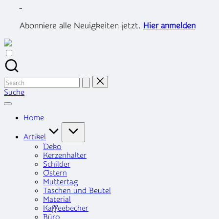
Skip
-
to
content
Abonniere alle Neuigkeiten jetzt.
Hier anmelden
Search
for:
Suche
Home
Artikel
Deko
Kerzenhalter
Schilder
Ostern
Muttertag
Taschen und Beutel
Material
Kaffeebecher
Büro