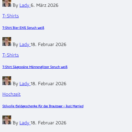
Posted
By
Lady
6. März 2026
by
Posted
T-Shirts
in
T-Shirt Bier EKG Spruch weiß
Posted
By
Lady
18. Februar 2026
by
Posted
T-Shirts
in
T-Shirt Sägespäne Männerglitzer Spruch weiß
Posted
By
Lady
18. Februar 2026
by
Posted
Hochzeit
in
Stilvolle Geldgeschenke für das Brautpaar – Just Married
Posted
By
Lady
18. Februar 2026
by