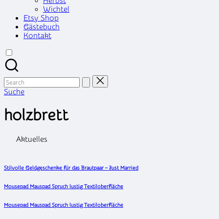
Herbst
Wichtel
Etsy Shop
Gästebuch
Kontakt
Search
for:
Suche
holzbrett
Aktuelles
Stilvolle Geldgeschenke für das Brautpaar – Just Married
Mousepad Mauspad Spruch lustig Textiloberfläche
Mousepad Mauspad Spruch lustig Textiloberfläche