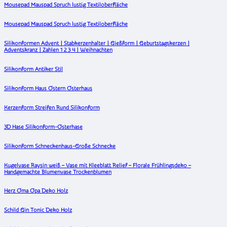
Mousepad Mauspad Spruch lustig Textiloberfläche
Mousepad Mauspad Spruch lustig Textiloberfläche
Silikonformen Advent | Stabkerzenhalter | Gießform | Geburtstagskerzen |
Adventskranz | Zahlen 1 2 3 4 | Weihnachten
Silikonform Antiker Stil
Silikonform Haus Ostern Osterhaus
Kerzenform Streifen Rund Silikonform
3D Hase Silikonform-Osterhase
Silikonform Schneckenhaus-Große Schnecke
Kugelvase Raysin weiß – Vase mit Kleeblatt Relief – Florale Frühlingsdeko –
Handgemachte Blumenvase Trockenblumen
Herz Oma Opa Deko Holz
Schild Gin Tonic Deko Holz